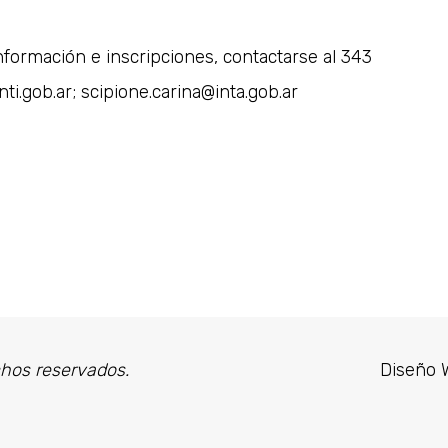
nformación e inscripciones, contactarse al 343
i.gob.ar; scipione.carina@inta.gob.ar
chos reservados.
Diseño 