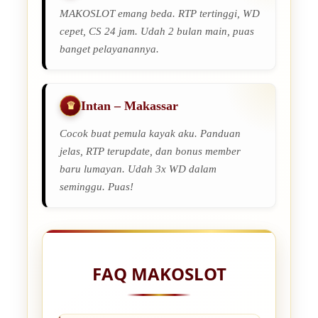
MAKOSLOT emang beda. RTP tertinggi, WD
cepet, CS 24 jam. Udah 2 bulan main, puas
banget pelayanannya.
Intan – Makassar
Cocok buat pemula kayak aku. Panduan
jelas, RTP terupdate, dan bonus member
baru lumayan. Udah 3x WD dalam
seminggu. Puas!
FAQ MAKOSLOT