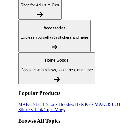
Shop for Adults & Kids
Accessories
Express yourself with stickers and more
Home Goods
Decorate with pillows, tapestries, and more
Popular Products
MAKOSLOT
Shorts
Hoodies
Hats
Kids MAKOSLOT
Stickers
Tank Tops
Mugs
Browse All Topics