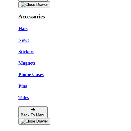
Accessories
Hats
New!
Stickers
Magnets
Phone Cases
Pins
Totes
Back To Menu