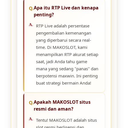
Apa itu RTP Live dan kenapa
penting?
RTP Live adalah persentase
pengembalian kemenangan
yang diperbarui secara real-
time. Di MAKOSLOT, kami
menampilkan RTP akurat setiap
saat, jadi Anda tahu game
mana yang sedang "panas" dan
berpotensi maxwin. Ini penting
buat strategi bermain Anda!
Apakah MAKOSLOT situs
resmi dan aman?
Tentu! MAKOSLOT adalah situs
slot resmi berlisensi dan