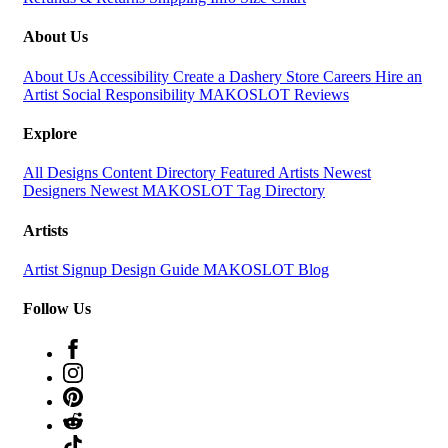
About Us
About Us
Accessibility
Create a Dashery Store
Careers
Hire an
Artist
Social Responsibility
MAKOSLOT Reviews
Explore
All Designs
Content Directory
Featured Artists
Newest
Designers
Newest MAKOSLOT
Tag Directory
Artists
Artist Signup
Design Guide
MAKOSLOT Blog
Follow Us