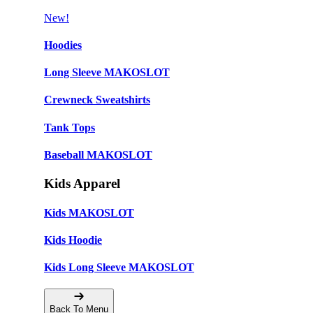
New!
Hoodies
Long Sleeve MAKOSLOT
Crewneck Sweatshirts
Tank Tops
Baseball MAKOSLOT
Kids Apparel
Kids MAKOSLOT
Kids Hoodie
Kids Long Sleeve MAKOSLOT
Back To Menu