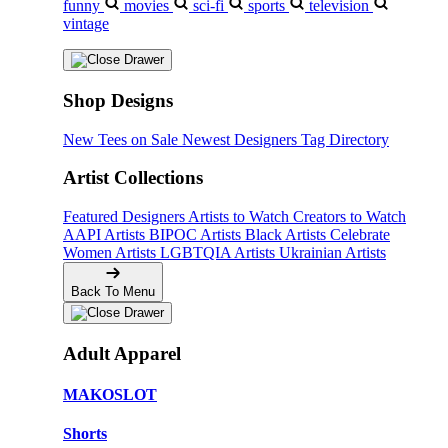
funny
movies
sci-fi
sports
television
vintage
Shop Designs
New Tees on Sale
Newest Designers
Tag Directory
Artist Collections
Featured Designers
Artists to Watch
Creators to Watch
AAPI Artists
BIPOC Artists
Black Artists
Celebrate
Women Artists
LGBTQIA Artists
Ukrainian Artists
Back To Menu
Adult Apparel
MAKOSLOT
Shorts