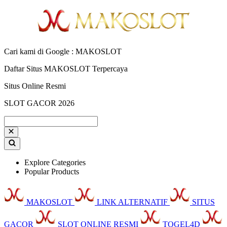
Cari kami di Google : MAKOSLOT
Daftar Situs MAKOSLOT Terpercaya
Situs Online Resmi
SLOT GACOR 2026
Explore Categories
Popular Products
MAKOSLOT
LINK ALTERNATIF
SITUS
GACOR
SLOT ONLINE RESMI
TOGEL4D