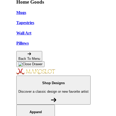
Home Goods
Mugs
Tapestries
Wall Art
Pillows
Back To Menu
Shop Designs
Discover a classic design or new favorite artist
Apparel