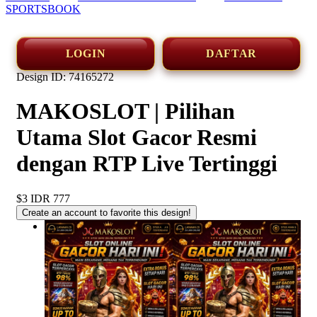
SPORTSBOOK
LOGIN
DAFTAR
Design ID: 74165272
MAKOSLOT | Pilihan
Utama Slot Gacor Resmi
dengan RTP Live Tertinggi
$3
IDR 777
Create an account to favorite this design!